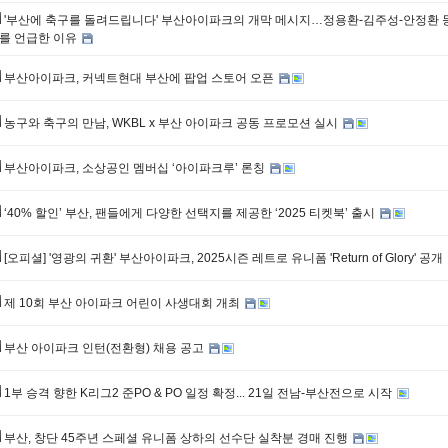
'부산에 축구를 돌려드립니다' 부산아이파크의 개막 메시지…정용환-김주성-안정환 
를 언급한 이유
부산아이파크, 커넥트현대 부산에 팝업 스토어 오픈
농구와 축구의 만남, WKBL x 부산 아이파크 공동 프로모션 실시
부산아이파크, 소상공인 멤버십 ‘아이파크루’ 론칭
‘40% 할인’ 부산, 팬들에게 다양한 선택지를 제공한 ‘2025 티켓북’ 출시
[오피셜] '영광의 귀환' 부산아이파크, 2025시즌 레트로 유니폼 'Return of Glory' 공개
제 10회 부산 아이파크 어린이 사생대회 개최
부산 아이파크 인턴(전환형) 채용 공고
1부 승격 향한 K리그2 준PO & PO 일정 확정... 21일 전남-부산전으로 시작
부산, 창단 45주년 스페셜 유니폼 상하의 선수단 실착분 경매 진행