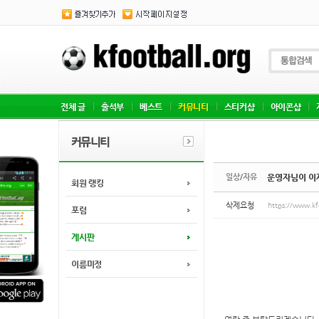
Sketchbook5, 스케치북5
Sketchbook5, 스케치북5
전체 글
출석부
베스트
커뮤니티
스티커샵
아이콘샵
커뮤니티
일상/자유
운영자님이 이제
회원 랭킹
삭제요청
https://www.kf
포럼
게시판
이름미정