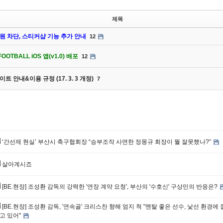
제목
원 차단, 스티커샵 기능 추가 안내
12
FOOTBALL iOS 앱(v1.0) 배포
12
이트 안내&이용 규정 (17. 3. 3 개정)
7
‘간선제 현실’ 부산시 축구협회장 “승부조작 사면한 정몽규 회장이 뭘 잘못했나?”
살아계시죠
[BE.현장] 조성환 감독의 강력한 '연장 계약 요청', 부산의 '수호신' 구상민의 반응은?
[BE.현장] 조성환 감독, '연속골' 크리스찬 향해 엄지 척 "멘탈 좋은 선수, 낯선 환경에 
고 있어"