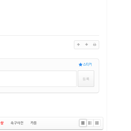
스티커
영상
축구사진
카툰
List
Zine
Gallery