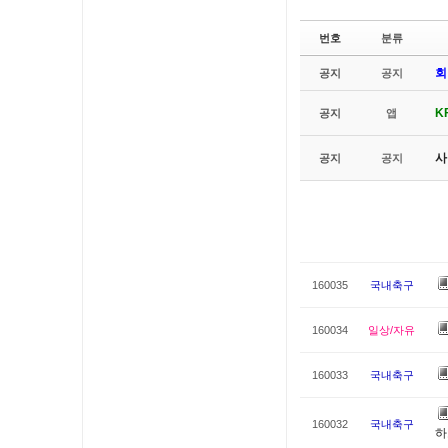
번호
분류
회
공지
공지
K
공지
앱
사
공지
공지
160035
국내축구
160034
일상/자유
160033
국내축구
160032
국내축구
하