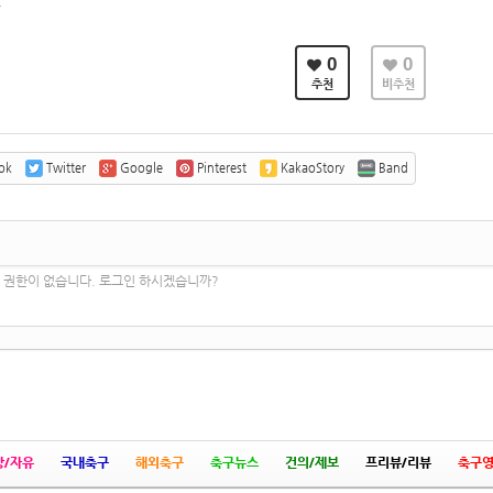
,
0
0
추천
비추천
ok
Twitter
Google
Pinterest
KakaoStory
Band
 권한이 없습니다. 로그인 하시겠습니까?
상/자유
국내축구
해외축구
축구뉴스
건의/제보
프리뷰/리뷰
축구