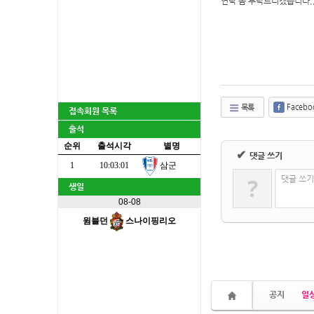
연락 좀 부탁드리겠습니다,
Facebo
목록
접속회원 목록
출석
순위
출석시각
별명
✔
댓글 쓰기
삼군
1
10:03:01
?
댓글 쓰기
생일
08-08
윔블던
스나이핑리오
.
공지
일