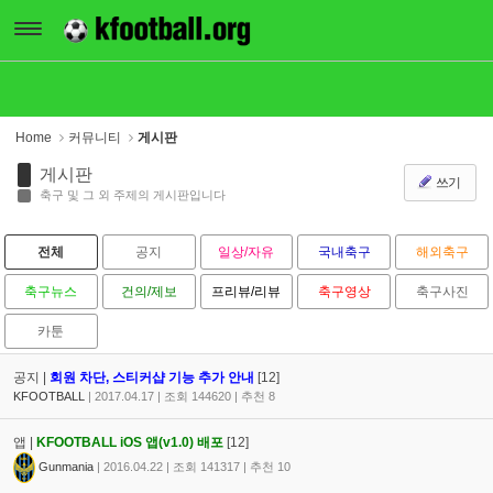
Sketchbook5, 스케치북5
Sketchbook5, 스케치북5
Home
커뮤니티
게시판
게시판
쓰기
축구 및 그 외 주제의 게시판입니다
전체
공지
일상/자유
국내축구
해외축구
축구뉴스
건의/제보
프리뷰/리뷰
축구영상
축구사진
카툰
공지 |
회원 차단, 스티커샵 기능 추가 안내
[12]
KFOOTBALL
|
2017.04.17
|
조회
144620
|
추천
8
앱 |
KFOOTBALL iOS 앱(v1.0) 배포
[12]
Gunmania
|
2016.04.22
|
조회
141317
|
추천
10