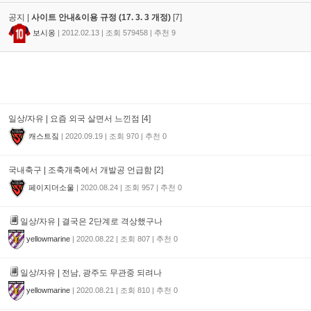
공지 |
사이트 안내&이용 규정 (17. 3. 3 개정)
[7]
보시옹
|
2012.02.13
|
조회
579458
|
추천
9
일상/자유 | 요즘 외국 살면서 느낀점 [4]
캐스트짘
|
2020.09.19
|
조회
970
|
추천
0
국내축구 | 조축개축에서 개발공 언급함 [2]
페이지더소울
|
2020.08.24
|
조회
957
|
추천
0
일상/자유 |
결국은 2단계로 격상했구나
yellowmarine
|
2020.08.22
|
조회
807
|
추천
0
일상/자유 |
전남, 광주도 무관중 되려나
yellowmarine
|
2020.08.21
|
조회
810
|
추천
0