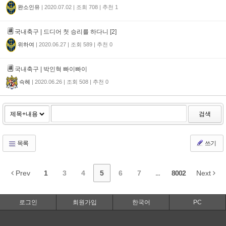
완소인유
|
2020.07.02
|
조회
708
|
추천
1
국내축구 |
드디어 첫 승리를 하다니 [2]
위하여
|
2020.06.27
|
조회
589
|
추천
0
국내축구 |
박인혁 빠이빠이
슥헤
|
2020.06.26
|
조회
508
|
추천
0
검색
목록
쓰기
Prev
1
3
4
5
6
7
...
8002
Next
로그인
회원가입
한국어
PC