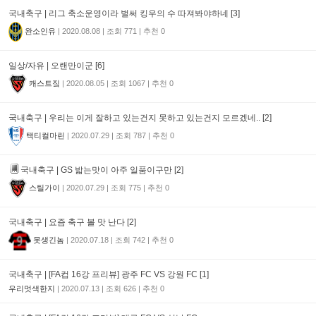
국내축구 | 리그 축소운영이라 벌써 킹우의 수 따져봐야하네 [3]
완소인유
|
2020.08.08
|
조회
771
|
추천
0
일상/자유 | 오랜만이군 [6]
캐스트짘
|
2020.08.05
|
조회
1067
|
추천
0
국내축구 | 우리는 이게 잘하고 있는건지 못하고 있는건지 모르겠네.. [2]
택티컬마린
|
2020.07.29
|
조회
787
|
추천
0
국내축구 |
GS 밟는맛이 아주 일품이구만 [2]
스틸가이
|
2020.07.29
|
조회
775
|
추천
0
국내축구 | 요즘 축구 볼 맛 난다 [2]
못생긴놈
|
2020.07.18
|
조회
742
|
추천
0
국내축구 | [FA컵 16강 프리뷰] 광주 FC VS 강원 FC [1]
우리멋색한지
|
2020.07.13
|
조회
626
|
추천
0